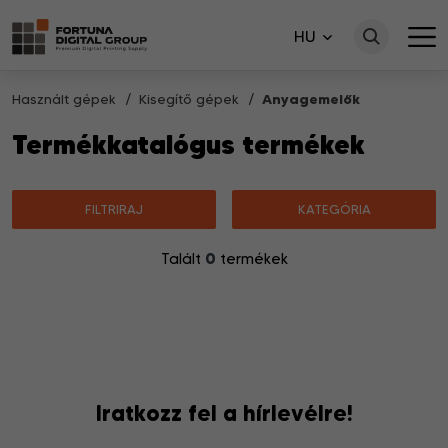
HU
Használt gépek
Kisegítő gépek
Anyagemelők
Termékkatalógus termékek
FILTRIRAJ
KATEGÓRIA
0
Talált
termékek
Nincsenek a keresésnek megfelelő termékek.
Iratkozz fel a hírlevélre!