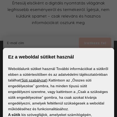
Értesülj elsőként a digitális nyomtatás világának
legfrissebb eseményeiről és termékeiről. Ígérjük, nem
küldünk spamet – csak releváns és hasznos
információkat osztunk meg.
Iratkozz fel
Ez a weboldal sütiket használ
Elfogadom
a GDPR általános feltételei
Weboldalunk sütiket használ További információkat a sütikről
ebben a sütiértesítőben és az adatvédelmi tájékoztatónkban
találhat(
Süti szabályzat
).Kattintson az „Összes süti
ÁLTALÁNOS INFORMÁCIÓK
engedélyezése” gombra, ha minden típusú sütit
engedélyezni szeretne, vagy kattintson a „Csak a szükséges
Adatvédelmi irányelvek
sütik engedélyezése” gombra, ha csak azokat kívánja
Sütiszabályzat
engedélyezni, amelyek feltétlenül szükségesek a weboldal
működéséhez és funkcionalitásához.
A sütik
kis szövegfájlok, amelyeket számítógépén,
TARTALOM