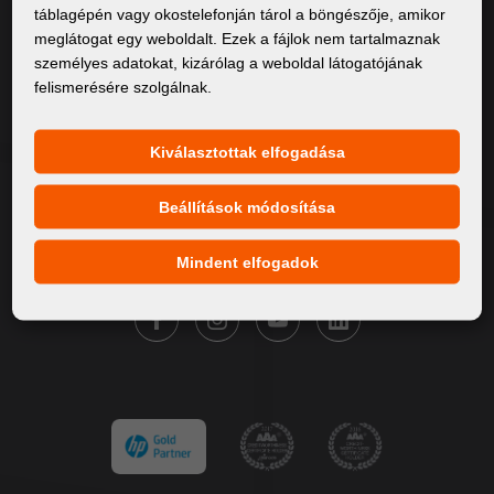
táblagépén vagy okostelefonján tárol a böngészője, amikor
Rólunk
meglátogat egy weboldalt. Ezek a fájlok nem tartalmaznak
személyes adatokat, kizárólag a weboldal látogatójának
Termékek
felismerésére szolgálnak.
Szervíz
Hírek
Kiválasztottak elfogadása
Márkáink
Beállítások módosítása
Kapcsolat
Mindent elfogadok
KÖVESSE A FORTUNA DIGITAL GROUP