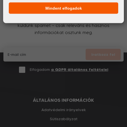
Mindent elfogadok
Értesülj elsőként a digitális nyomtatás világának
legfrissebb eseményeiről és termékeiről. Ígérjük, nem
küldünk spamet – csak releváns és hasznos
információkat osztunk meg.
Iratkozz fel
Elfogadom
a GDPR általános feltételei
ÁLTALÁNOS INFORMÁCIÓK
Adatvédelmi irányelvek
Sütiszabályzat