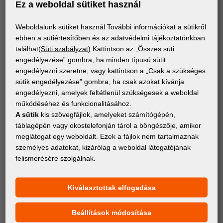
Ez a weboldal sütiket használ
Weboldalunk sütiket használ További információkat a sütikről
ebben a sütiértesítőben és az adatvédelmi tájékoztatónkban
találhat(
Süti szabályzat
).Kattintson az „Összes süti
engedélyezése” gombra, ha minden típusú sütit
engedélyezni szeretne, vagy kattintson a „Csak a szükséges
sütik engedélyezése” gombra, ha csak azokat kívánja
engedélyezni, amelyek feltétlenül szükségesek a weboldal
működéséhez és funkcionalitásához.
A sütik
kis szövegfájlok, amelyeket számítógépén,
táblagépén vagy okostelefonján tárol a böngészője, amikor
meglátogat egy weboldalt. Ezek a fájlok nem tartalmaznak
személyes adatokat, kizárólag a weboldal látogatójának
ANYAGOK
felismerésére szolgálnak.
Avery Dennison® 700 Premium Fólia
Kiválasztottak elfogadása
Beállítások módosítása
Iratkozz fel a hírlevélre!