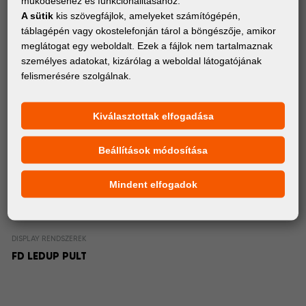
működéséhez és funkcionalitásához.
A sütik
kis szövegfájlok, amelyeket számítógépén,
táblagépén vagy okostelefonján tárol a böngészője, amikor
meglátogat egy weboldalt. Ezek a fájlok nem tartalmaznak
személyes adatokat, kizárólag a weboldal látogatójának
felismerésére szolgálnak.
Kiválasztottak elfogadása
Beállítások módosítása
Mindent elfogadok
DISPLAY RENDSZEREK
FD LEDUP PULT