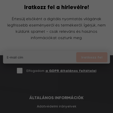
Iratkozz fel a hírlevélre!
Értesülj elsőként a digitális nyomtatás világának
legfrissebb eseményeiről és termékeiről. Ígérjük, nem
küldünk spamet – csak releváns és hasznos
információkat osztunk meg.
Iratkozz fel
Elfogadom
a GDPR általános feltételei
ÁLTALÁNOS INFORMÁCIÓK
Adatvédelmi irányelvek