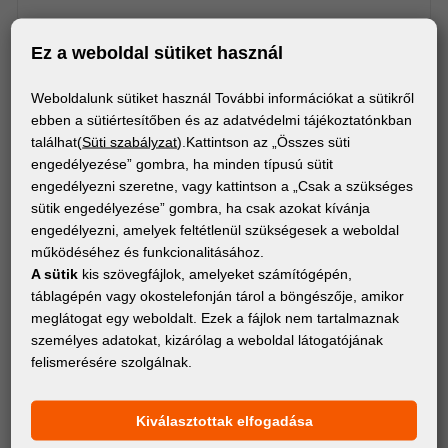
Ez a weboldal sütiket használ
Weboldalunk sütiket használ További információkat a sütikről
ebben a sütiértesítőben és az adatvédelmi tájékoztatónkban
találhat(
Süti szabályzat
).Kattintson az „Összes süti
engedélyezése” gombra, ha minden típusú sütit
engedélyezni szeretne, vagy kattintson a „Csak a szükséges
sütik engedélyezése” gombra, ha csak azokat kívánja
engedélyezni, amelyek feltétlenül szükségesek a weboldal
működéséhez és funkcionalitásához.
A sütik
kis szövegfájlok, amelyeket számítógépén,
táblagépén vagy okostelefonján tárol a böngészője, amikor
meglátogat egy weboldalt. Ezek a fájlok nem tartalmaznak
személyes adatokat, kizárólag a weboldal látogatójának
felismerésére szolgálnak.
ANYAGOK
FD LEDUP RENDSZER CSATLAKOZÓK
Kiválasztottak elfogadása