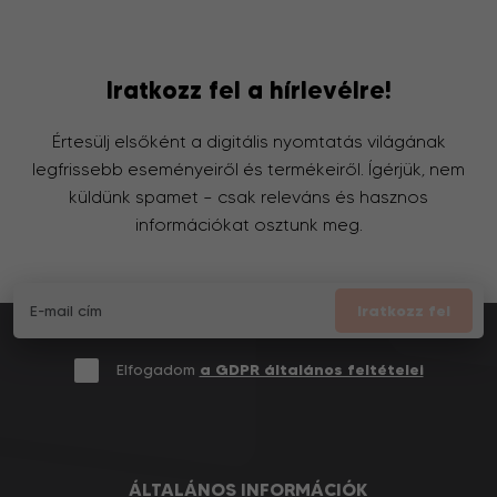
Iratkozz fel a hírlevélre!
Értesülj elsőként a digitális nyomtatás világának
legfrissebb eseményeiről és termékeiről. Ígérjük, nem
küldünk spamet – csak releváns és hasznos
információkat osztunk meg.
Iratkozz fel
Elfogadom
a GDPR általános feltételei
ÁLTALÁNOS INFORMÁCIÓK