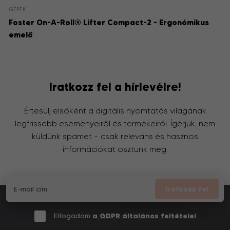
GÉPEK
Foster On-A-Roll® Lifter Compact-2 - Ergonómikus
emelő
Iratkozz fel a hírlevélre!
Értesülj elsőként a digitális nyomtatás világának
legfrissebb eseményeiről és termékeiről. Ígérjük, nem
küldünk spamet – csak releváns és hasznos
információkat osztunk meg.
Iratkozz fel
Elfogadom
a GDPR általános feltételei