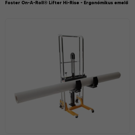
Foster On-A-Roll® Lifter Hi-Rise - Ergonómikus emelő