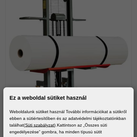
Ez a weboldal sütiket használ
Weboldalunk sütiket használ További információkat a sütikről
GÉPEK
ebben a sütiértesítőben és az adatvédelmi tájékoztatónkban
Foster On-A-Roll® Lifter Jumbo - Tekercsemelő
találhat(
Süti szabályzat
).Kattintson az „Összes süti
egykezelős használathoz
engedélyezése” gombra, ha minden típusú sütit