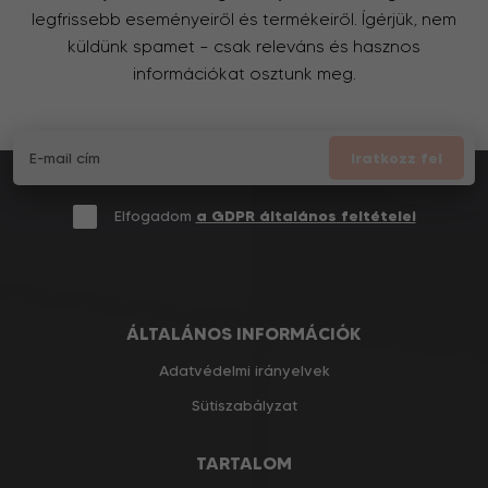
legfrissebb eseményeiről és termékeiről. Ígérjük, nem
küldünk spamet – csak releváns és hasznos
információkat osztunk meg.
Iratkozz fel
Elfogadom
a GDPR általános feltételei
ÁLTALÁNOS INFORMÁCIÓK
Adatvédelmi irányelvek
Sütiszabályzat
TARTALOM