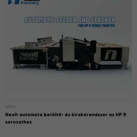
GÉPEK
Neolt automata betöltő- és kirakórendszer az HP R
sorozathoz