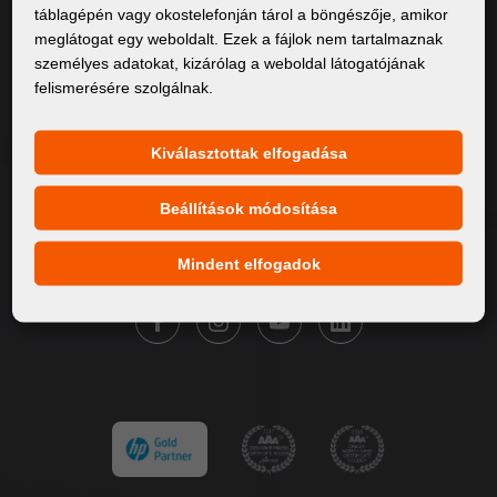
táblagépén vagy okostelefonján tárol a böngészője, amikor
Rólunk
meglátogat egy weboldalt. Ezek a fájlok nem tartalmaznak
személyes adatokat, kizárólag a weboldal látogatójának
Termékek
felismerésére szolgálnak.
Szervíz
Hírek
Kiválasztottak elfogadása
Márkáink
Beállítások módosítása
Kapcsolat
Mindent elfogadok
KÖVESSE A FORTUNA DIGITAL GROUP