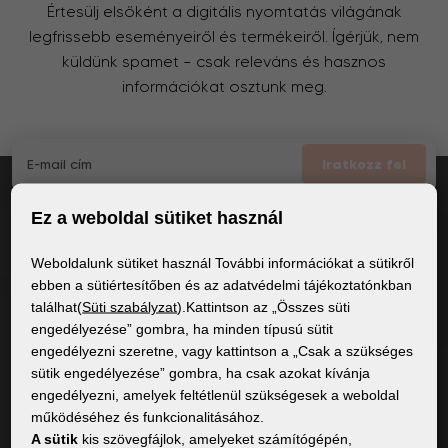
Értesülj elsőként a digitális nyomtatás világának
legfrissebb eseményeiről és termékeiről. Ígérjük, nem
küldünk spamet – csak releváns és hasznos
információkat osztunk meg.
Iratkozz fel
Ez a weboldal sütiket használ
Elfogadom
a GDPR általános feltételei
Weboldalunk sütiket használ További információkat a sütikről
ebben a sütiértesítőben és az adatvédelmi tájékoztatónkban
találhat(
Süti szabályzat
).Kattintson az „Összes süti
ÁLTALÁNOS INFORMÁCIÓK
engedélyezése” gombra, ha minden típusú sütit
engedélyezni szeretne, vagy kattintson a „Csak a szükséges
Adatvédelmi irányelvek
sütik engedélyezése” gombra, ha csak azokat kívánja
Sütiszabályzat
engedélyezni, amelyek feltétlenül szükségesek a weboldal
működéséhez és funkcionalitásához.
A sütik
kis szövegfájlok, amelyeket számítógépén,
TARTALOM