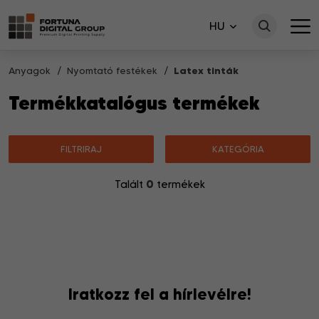
HU
Anyagok
Nyomtató festékek
Latex tinták
Termékkatalógus termékek
FILTRIRAJ
KATEGÓRIA
0
Talált
termékek
Nincsenek a keresésnek megfelelő termékek.
Iratkozz fel a hírlevélre!