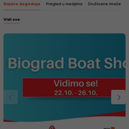
Najave događaja
Pregled u medijima
Društvene mreže
Vidi sve