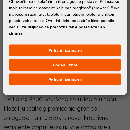
Obavještenje o kolačićima
ili prilagodite postavke.Kolačići su
partnerima.
male tekstualne datoteke koje vaš pregledač (browser) čuva
na vašem računaru, tabletu ili pametnom telefonu prilikom
PRATI FORTUNA DIGITAL GROUP
posete veb stranici. Ove datoteke ne sadrže lične podatke,
već služe isključivo za prepoznavanje posetilaca veb
stranice.
Prihvati izabrano
Podesi izbor
KLIJENTI O NAMA
Prihvati izabrano
HP Latex R530 savršeno se uklopio u našu
filozofiju stalnog pomicanja granica i
omogućio nam ulazak u nove, kreativne
segmente poput ekskluzivne ambalaže i