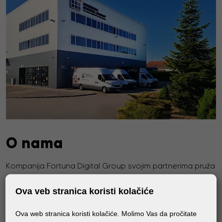
O nama
Kompanija Fortuna Digital Group svojim partnerima pruža
visok nivo usluge, vrhunske medije i mašine za štampu, i
Ova veb stranica koristi kolačiće
konstantno radi na unapređenju usluga, proširenju
asortimana i podizanju profesionalizma poslovanja, sve
Ova web stranica koristi kolačiće. Molimo Vas da pročitate
sa ciljem pružanja najbolje podrške svojim poslovnim