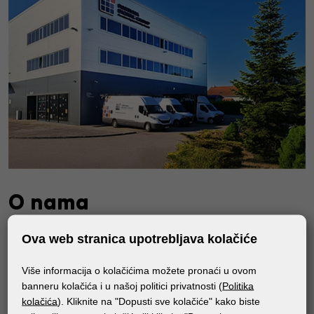
O nama
Tvrtka Fortuna Digital Group svojim partnerima pruža
Ova web stranica upotrebljava kolačiće
visokokvalitetnu uslugu, vrhunske medije i tiskarske
strojeve te stalno radi na unapređenju usluga, širenju
Više informacija o kolačićima možete pronaći u ovom
banneru kolačića i u našoj politici privatnosti (
Politika
asortimana i podizanju profesionalnosti poslovanja s
kolačića
). Kliknite na "Dopusti sve kolačiće" kako biste
ciljem pružanja najbolje podrške svojim poslovnim