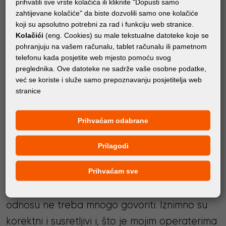
prihvatili sve vrste kolačića ili kliknite "Dopusti samo
partnerima.
zahtijevane kolačiće" da biste dozvolili samo one kolačiće
koji su apsolutno potrebni za rad i funkciju web stranice.
Kolačići
(eng. Cookies) su male tekstualne datoteke koje se
PRATI FORTUNA DIGITAL GROUP
pohranjuju na vašem računalu, tablet računalu ili pametnom
telefonu kada posjetite web mjesto pomoću svog
preglednika. Ove datoteke ne sadrže vaše osobne podatke,
već se koriste i služe samo prepoznavanju posjetitelja web
stranice
Prihvaćam odabrane
KLIJENTI O NAMA
Prilagodi
S tvrtkom Fortuna Digital surađujemo dugi niz
Prihvaćam sve
godina tako da o povjerenju i profesionalnom
odnosu ne treba mnogo govoriti. Iznimno su
korektni i susretljivi i, što je mojim operaterima