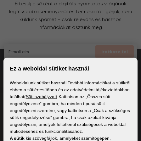
Értesülj elsőként a digitális nyomtatás világának
legfrissebb eseményeiről és termékeiről. Ígérjük, nem
küldünk spamet – csak releváns és hasznos
információkat osztunk meg.
Iratkozz fel
Ez a weboldal sütiket használ
Elfogadom
a GDPR általános feltételei
Weboldalunk sütiket használ További információkat a sütikről
ebben a sütiértesítőben és az adatvédelmi tájékoztatónkban
találhat(
Süti szabályzat
).Kattintson az „Összes süti
ÁLTALÁNOS INFORMÁCIÓK
engedélyezése” gombra, ha minden típusú sütit
engedélyezni szeretne, vagy kattintson a „Csak a szükséges
Adatvédelmi irányelvek
sütik engedélyezése” gombra, ha csak azokat kívánja
Sütiszabályzat
engedélyezni, amelyek feltétlenül szükségesek a weboldal
működéséhez és funkcionalitásához.
A sütik
kis szövegfájlok, amelyeket számítógépén,
TARTALOM