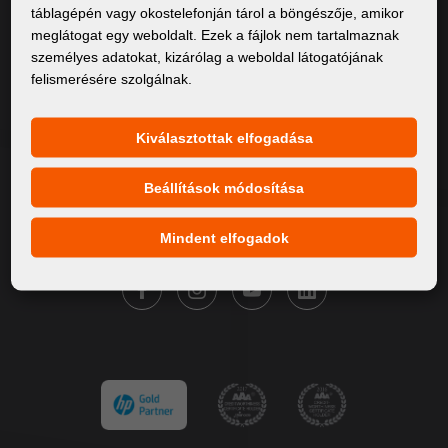
táblagépén vagy okostelefonján tárol a böngészője, amikor
Rólunk
meglátogat egy weboldalt. Ezek a fájlok nem tartalmaznak
személyes adatokat, kizárólag a weboldal látogatójának
Termékek
felismerésére szolgálnak.
Szervíz
Hírek
Kiválasztottak elfogadása
Márkáink
Beállítások módosítása
Kapcsolat
Mindent elfogadok
KÖVESSE A FORTUNA DIGITAL GROUP