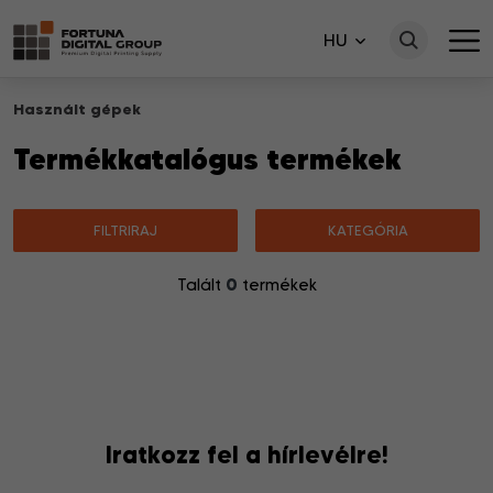
HU
Használt gépek
Termékkatalógus termékek
FILTRIRAJ
KATEGÓRIA
0
Talált
termékek
Nincsenek a keresésnek megfelelő termékek.
Iratkozz fel a hírlevélre!