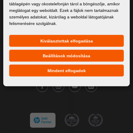
táblagépén vagy okostelefonján tárol a böngészője, amikor
Rólunk
meglátogat egy weboldalt. Ezek a fájlok nem tartalmaznak
személyes adatokat, kizárólag a weboldal látogatójának
Termékek
felismerésére szolgálnak.
Szervíz
Hírek
Kiválasztottak elfogadása
Márkáink
Beállítások módosítása
Kapcsolat
Mindent elfogadok
KÖVESSE A FORTUNA DIGITAL GROUP