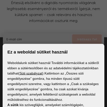
Értesülj elsőként a digitális nyomtatás világának
legfrissebb eseményeiről és termékeiről. Ígérjük, nem
küldünk spamet – csak releváns és hasznos
információkat osztunk meg.
Iratkozz fel
Ez a weboldal sütiket használ
Elfogadom
a GDPR általános feltételei
Weboldalunk sütiket használ További információkat a sütikről
ebben a sütiértesítőben és az adatvédelmi tájékoztatónkban
találhat(
Süti szabályzat
).Kattintson az „Összes süti
ÁLTALÁNOS INFORMÁCIÓK
engedélyezése” gombra, ha minden típusú sütit
engedélyezni szeretne, vagy kattintson a „Csak a szükséges
Adatvédelmi irányelvek
sütik engedélyezése” gombra, ha csak azokat kívánja
Sütiszabályzat
engedélyezni, amelyek feltétlenül szükségesek a weboldal
működéséhez és funkcionalitásához.
A sütik
kis szövegfájlok, amelyeket számítógépén,
TARTALOM