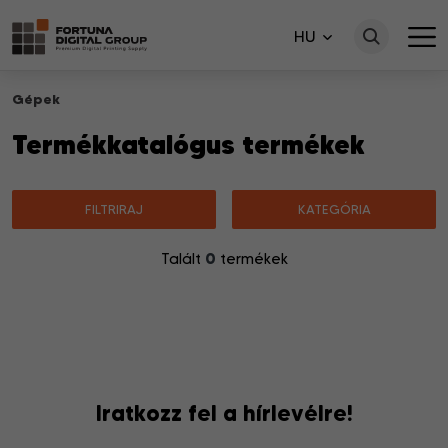
HU
Gépek
Termékkatalógus termékek
FILTRIRAJ
KATEGÓRIA
0
Talált
termékek
Nincsenek a keresésnek megfelelő termékek.
Iratkozz fel a hírlevélre!