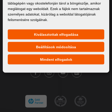
táblagépén vagy okostelefonján tárol a böngészője, amikor
Rólunk
meglátogat egy weboldalt. Ezek a fájlok nem tartalmaznak
személyes adatokat, kizárólag a weboldal látogatójának
Termékek
felismerésére szolgálnak.
Szervíz
Hírek
Kiválasztottak elfogadása
Márkáink
Beállítások módosítása
Kapcsolat
Mindent elfogadok
KÖVESSE A FORTUNA DIGITAL GROUP