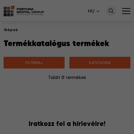
HU
Gépek
Termékkatalógus termékek
FILTRIRAJ
KATEGÓRIA
0
Talált
termékek
Nincsenek a keresésnek megfelelő termékek.
Iratkozz fel a hírlevélre!