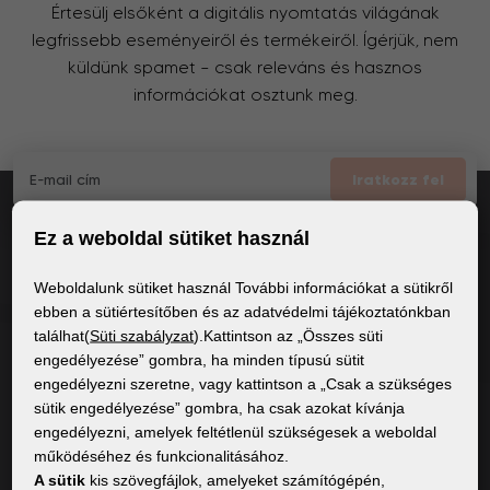
Értesülj elsőként a digitális nyomtatás világának
legfrissebb eseményeiről és termékeiről. Ígérjük, nem
küldünk spamet – csak releváns és hasznos
információkat osztunk meg.
Iratkozz fel
Ez a weboldal sütiket használ
Elfogadom
a GDPR általános feltételei
Weboldalunk sütiket használ További információkat a sütikről
ebben a sütiértesítőben és az adatvédelmi tájékoztatónkban
találhat(
Süti szabályzat
).Kattintson az „Összes süti
ÁLTALÁNOS INFORMÁCIÓK
engedélyezése” gombra, ha minden típusú sütit
engedélyezni szeretne, vagy kattintson a „Csak a szükséges
Adatvédelmi irányelvek
sütik engedélyezése” gombra, ha csak azokat kívánja
Sütiszabályzat
engedélyezni, amelyek feltétlenül szükségesek a weboldal
működéséhez és funkcionalitásához.
A sütik
kis szövegfájlok, amelyeket számítógépén,
TARTALOM