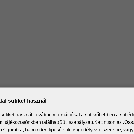
al sütiket használ
ütiket használ További információkat a sütikről ebben a sütiért
Iratkozz fel a hírlevélre!
i tájékoztatónkban találhat(
Süti szabályzat
).Kattintson az „Öss
” gombra, ha minden típusú sütit engedélyezni szeretne, vagy 