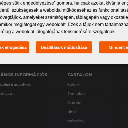
itális nyomtatás világának legfrissebb eseményeiről és t
séges sütik engedélyezése” gombra, ha csak azokat kívánja en
étlenül szükségesek a weboldal működéséhez és funkcionalitás
 spamet – csak releváns és hasznos információkat oszt
övegfájlok, amelyeket számítógépén, táblagépén vagy okostelef
amikor meglátogat egy weboldalt. Ezek a fájlok nem tartalmaz
árólag a weboldal látogatójának felismerésére szolgálnak.
ak elfogadása
Beállítások módosítása
Mindent 
Elfogadom
a GDPR általános feltételei
LÁNOS INFORMÁCIÓK
TARTALOM
delmi irányelvek
Rólunk
bályzat
Termékek
Szervíz
Hírek
Márkáink