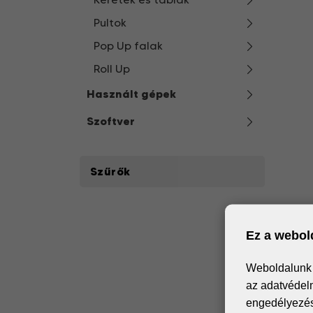
Pultok
Pop Up falak
Roll Up
Használt gépek
Szoftver
Szűrők
Ez a webold
Weboldalunk s
az adatvédelm
engedélyezése