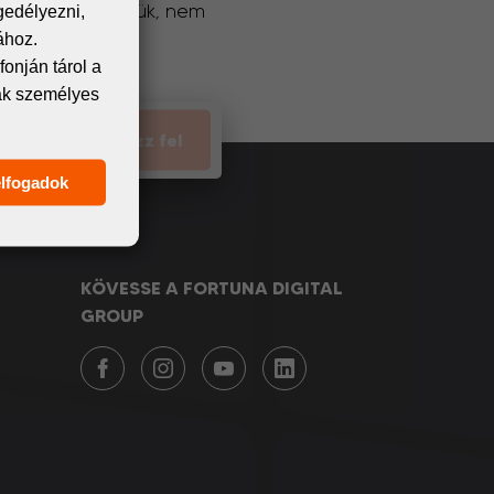
ermékeiről. Ígérjük, nem
gedélyezni,
ához.
unk meg.
onján tárol a
nak személyes
Iratkozz fel
elfogadok
KÖVESSE A FORTUNA DIGITAL
GROUP