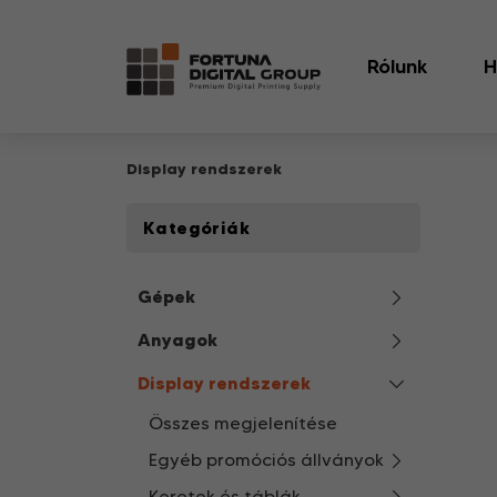
Rólunk
H
Display rendszerek
Kategóriák
Gépek
Anyagok
Display rendszerek
Összes megjelenítése
Egyéb promóciós állványok
Keretek és táblák