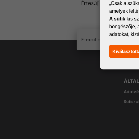
Értesülj elsőként a dig
„Csak a szük
amelyek felt
küldünk
A sütik
kis sz
böngészője, 
adatokat, kiz
Kiválasztott
ÁLTA
Adatvé
Sütisza