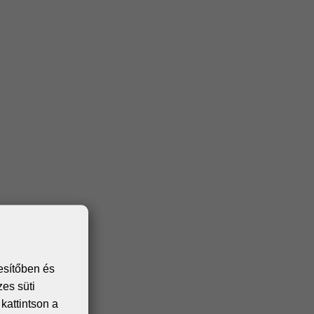
esítőben és
zes süti
kattintson a