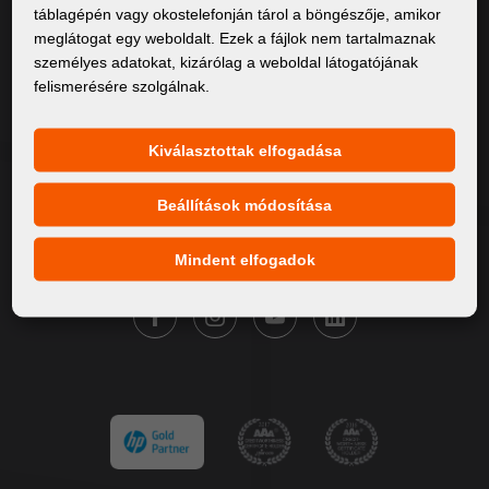
táblagépén vagy okostelefonján tárol a böngészője, amikor
Rólunk
meglátogat egy weboldalt. Ezek a fájlok nem tartalmaznak
személyes adatokat, kizárólag a weboldal látogatójának
Termékek
felismerésére szolgálnak.
Szervíz
Hírek
Kiválasztottak elfogadása
Márkáink
Beállítások módosítása
Kapcsolat
Mindent elfogadok
KÖVESSE A FORTUNA DIGITAL GROUP