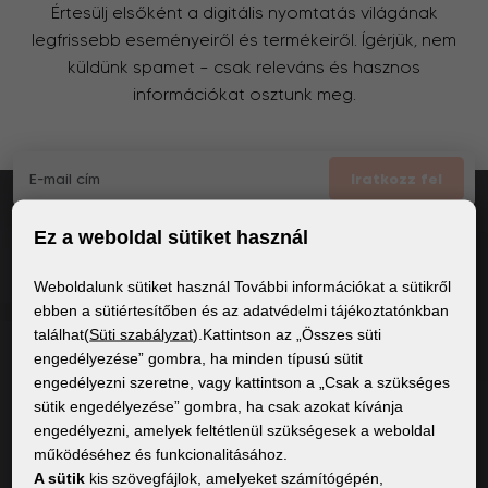
Értesülj elsőként a digitális nyomtatás világának
legfrissebb eseményeiről és termékeiről. Ígérjük, nem
küldünk spamet – csak releváns és hasznos
információkat osztunk meg.
Iratkozz fel
Ez a weboldal sütiket használ
Elfogadom
a GDPR általános feltételei
Weboldalunk sütiket használ További információkat a sütikről
ebben a sütiértesítőben és az adatvédelmi tájékoztatónkban
találhat(
Süti szabályzat
).Kattintson az „Összes süti
ÁLTALÁNOS INFORMÁCIÓK
engedélyezése” gombra, ha minden típusú sütit
engedélyezni szeretne, vagy kattintson a „Csak a szükséges
Adatvédelmi irányelvek
sütik engedélyezése” gombra, ha csak azokat kívánja
Sütiszabályzat
engedélyezni, amelyek feltétlenül szükségesek a weboldal
működéséhez és funkcionalitásához.
A sütik
kis szövegfájlok, amelyeket számítógépén,
TARTALOM