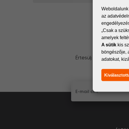
Weboldalunk s
az adatvédelm
engedélyezése
„Csak a szük
amelyek felt
A sütik
kis sz
böngészője, 
Értesülj elsőként a dig
adatokat, kiz
küldünk
Kiválasztott