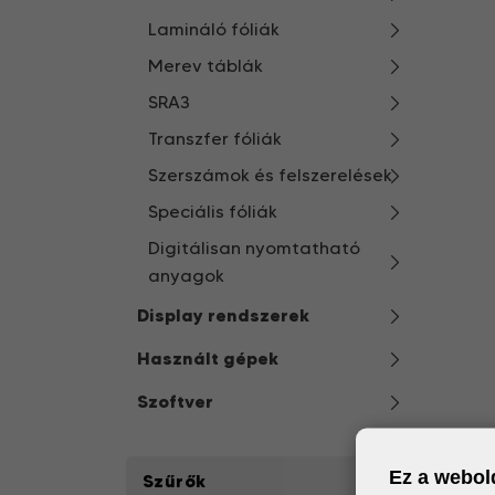
Lamináló fóliák
Merev táblák
SRA3
Transzfer fóliák
Szerszámok és felszerelések
Speciális fóliák
Digitálisan nyomtatható
anyagok
Display rendszerek
Használt gépek
Szoftver
Ez a webold
Szűrők