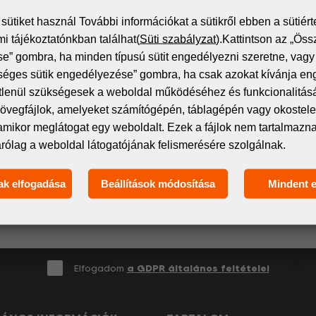
ütiket használ További információkat a sütikről ebben a sütiért
i tájékoztatónkban találhat(
Süti szabályzat
).Kattintson az „Öss
” gombra, ha minden típusú sütit engedélyezni szeretne, vagy 
séges sütik engedélyezése” gombra, ha csak azokat kívánja en
Iratkozz fel a hírlevélre!
étlenül szükségesek a weboldal működéséhez és funkcionalitás
övegfájlok, amelyeket számítógépén, táblagépén vagy okostelef
amikor meglátogat egy weboldalt. Ezek a fájlok nem tartalmaz
itális nyomtatás világának legfrissebb eseményeiről és t
árólag a weboldal látogatójának felismerésére szolgálnak.
 spamet – csak releváns és hasznos információkat oszt
ak elfogadása
Beállítások módosítása
Mindent 
Elfogadom
a GDPR általános feltételei