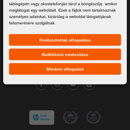
táblagépén vagy okostelefonján tárol a böngészője, amikor
Rólunk
meglátogat egy weboldalt. Ezek a fájlok nem tartalmaznak
személyes adatokat, kizárólag a weboldal látogatójának
Termékek
felismerésére szolgálnak.
Szervíz
Hírek
Kiválasztottak elfogadása
Márkáink
Beállítások módosítása
Kapcsolat
Mindent elfogadok
KÖVESSE A FORTUNA DIGITAL GROUP