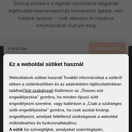
Értesülj elsőként a digitális nyomtatás világának
legfrissebb eseményeiről és termékeiről. Ígérjük, nem
küldünk spamet – csak releváns és hasznos
információkat osztunk meg.
Iratkozz fel
Ez a weboldal sütiket használ
Elfogadom
a GDPR általános feltételei
Weboldalunk sütiket használ További információkat a sütikről
ebben a sütiértesítőben és az adatvédelmi tájékoztatónkban
találhat(
Süti szabályzat
).Kattintson az „Összes süti
ÁLTALÁNOS INFORMÁCIÓK
engedélyezése” gombra, ha minden típusú sütit
engedélyezni szeretne, vagy kattintson a „Csak a szükséges
Adatvédelmi irányelvek
sütik engedélyezése” gombra, ha csak azokat kívánja
Sütiszabályzat
engedélyezni, amelyek feltétlenül szükségesek a weboldal
működéséhez és funkcionalitásához.
A sütik
kis szövegfájlok, amelyeket számítógépén,
TARTALOM