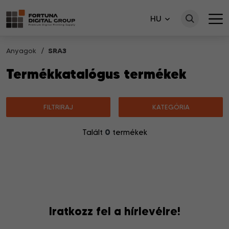
HU
Anyagok
SRA3
Termékkatalógus termékek
FILTRIRAJ
KATEGÓRIA
0
Talált
termékek
Nincsenek a keresésnek megfelelő termékek.
Iratkozz fel a hírlevélre!