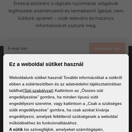
Értesülj elsőként a digitális nyomtatás világának
legfrissebb eseményeiről és termékeiről. Ígérjük, nem
küldünk spamet – csak releváns és hasznos
információkat osztunk meg.
Iratkozz fel
Ez a weboldal sütiket használ
Elfogadom
a GDPR általános feltételei
Weboldalunk sütiket használ További információkat a sütikről
ebben a sütiértesítőben és az adatvédelmi tájékoztatónkban
találhat(
Süti szabályzat
).Kattintson az „Összes süti
ÁLTALÁNOS INFORMÁCIÓK
engedélyezése” gombra, ha minden típusú sütit
engedélyezni szeretne, vagy kattintson a „Csak a szükséges
Adatvédelmi irányelvek
sütik engedélyezése” gombra, ha csak azokat kívánja
Sütiszabályzat
engedélyezni, amelyek feltétlenül szükségesek a weboldal
működéséhez és funkcionalitásához.
A sütik
kis szövegfájlok, amelyeket számítógépén,
TARTALOM