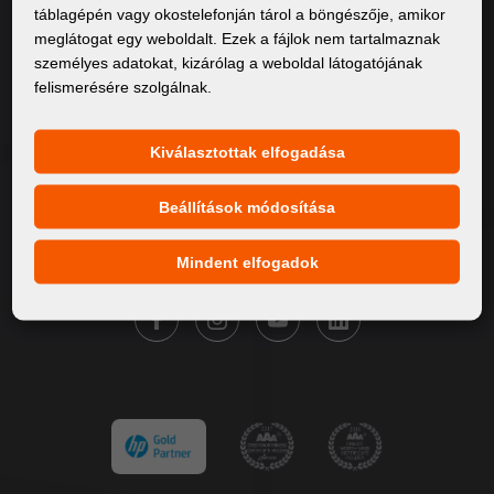
táblagépén vagy okostelefonján tárol a böngészője, amikor
Rólunk
meglátogat egy weboldalt. Ezek a fájlok nem tartalmaznak
személyes adatokat, kizárólag a weboldal látogatójának
Termékek
felismerésére szolgálnak.
Szervíz
Hírek
Kiválasztottak elfogadása
Márkáink
Beállítások módosítása
Kapcsolat
Mindent elfogadok
KÖVESSE A FORTUNA DIGITAL GROUP