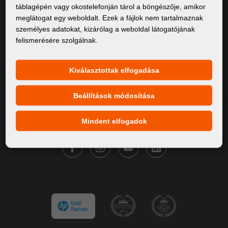
táblagépén vagy okostelefonján tárol a böngészője, amikor
Rólunk
meglátogat egy weboldalt. Ezek a fájlok nem tartalmaznak
személyes adatokat, kizárólag a weboldal látogatójának
Termékek
felismerésére szolgálnak.
Szervíz
Hírek
Kiválasztottak elfogadása
Márkáink
Beállítások módosítása
Kapcsolat
Mindent elfogadok
KÖVESSE A FORTUNA DIGITAL GROUP