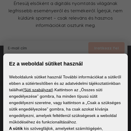
Értesülj elsőként a digitális nyomtatás világának
legfrissebb eseményeiről és termékeiről. Ígérjük, nem
küldünk spamet – csak releváns és hasznos
információkat osztunk meg.
Iratkozz fel
Ez a weboldal sütiket használ
Elfogadom
a GDPR általános feltételei
Weboldalunk sütiket használ További információkat a sütikről
ebben a sütiértesítőben és az adatvédelmi tájékoztatónkban
találhat(
Süti szabályzat
).Kattintson az „Összes süti
ÁLTALÁNOS INFORMÁCIÓK
engedélyezése” gombra, ha minden típusú sütit
engedélyezni szeretne, vagy kattintson a „Csak a szükséges
Adatvédelmi irányelvek
sütik engedélyezése” gombra, ha csak azokat kívánja
Sütiszabályzat
engedélyezni, amelyek feltétlenül szükségesek a weboldal
működéséhez és funkcionalitásához.
A sütik
kis szövegfájlok, amelyeket számítógépén,
TARTALOM