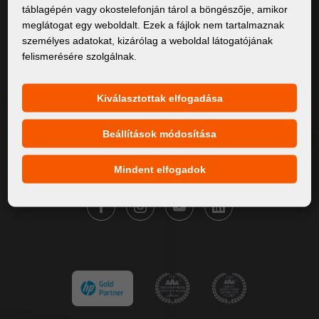
táblagépén vagy okostelefonján tárol a böngészője, amikor
Rólunk
meglátogat egy weboldalt. Ezek a fájlok nem tartalmaznak
személyes adatokat, kizárólag a weboldal látogatójának
Termékek
felismerésére szolgálnak.
Szervíz
Hírek
Kiválasztottak elfogadása
Márkáink
Beállítások módosítása
Kapcsolat
Mindent elfogadok
KÖVESSE A FORTUNA DIGITAL GROUP