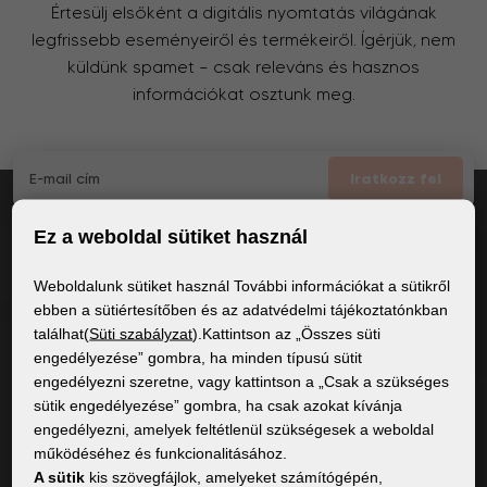
Értesülj elsőként a digitális nyomtatás világának
legfrissebb eseményeiről és termékeiről. Ígérjük, nem
küldünk spamet – csak releváns és hasznos
információkat osztunk meg.
Iratkozz fel
Ez a weboldal sütiket használ
Elfogadom
a GDPR általános feltételei
Weboldalunk sütiket használ További információkat a sütikről
ebben a sütiértesítőben és az adatvédelmi tájékoztatónkban
találhat(
Süti szabályzat
).Kattintson az „Összes süti
ÁLTALÁNOS INFORMÁCIÓK
engedélyezése” gombra, ha minden típusú sütit
engedélyezni szeretne, vagy kattintson a „Csak a szükséges
Adatvédelmi irányelvek
sütik engedélyezése” gombra, ha csak azokat kívánja
Sütiszabályzat
engedélyezni, amelyek feltétlenül szükségesek a weboldal
működéséhez és funkcionalitásához.
A sütik
kis szövegfájlok, amelyeket számítógépén,
TARTALOM