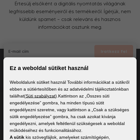
Értesülj elsőként a digitális nyomtatás világának
legfrissebb eseményeiről és termékeiről. Ígérjük, nem
küldünk spamet – csak releváns és hasznos
információkat osztunk meg.
Iratkozz fel
Ez a weboldal sütiket használ
Elfogadom
a GDPR általános feltételei
Weboldalunk sütiket használ További információkat a sütikről
ebben a sütiértesítőben és az adatvédelmi tájékoztatónkban
találhat(
Süti szabályzat
).Kattintson az „Összes süti
ÁLTALÁNOS INFORMÁCIÓK
engedélyezése” gombra, ha minden típusú sütit
engedélyezni szeretne, vagy kattintson a „Csak a szükséges
Adatvédelmi irányelvek
sütik engedélyezése” gombra, ha csak azokat kívánja
Sütiszabályzat
engedélyezni, amelyek feltétlenül szükségesek a weboldal
működéséhez és funkcionalitásához.
A sütik
kis szövegfájlok, amelyeket számítógépén,
TARTALOM