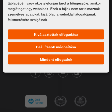
táblagépén vagy okostelefonján tárol a böngészője, amikor
Rólunk
meglátogat egy weboldalt. Ezek a fájlok nem tartalmaznak
személyes adatokat, kizárólag a weboldal látogatójának
Termékek
felismerésére szolgálnak.
Szervíz
Hírek
Kiválasztottak elfogadása
Márkáink
Beállítások módosítása
Kapcsolat
Mindent elfogadok
KÖVESSE A FORTUNA DIGITAL GROUP