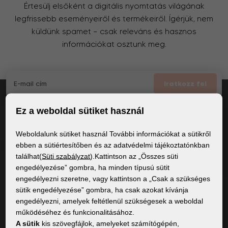
Értesülj elsőként a digitális nyomtatás világának
legfrissebb eseményeiről és termékeiről. Ígérjük, nem
küldünk spamet – csak releváns és hasznos
információkat osztunk meg.
Iratkozz fel
Ez a weboldal sütiket használ
Elfogadom
a GDPR általános feltételei
Weboldalunk sütiket használ További információkat a sütikről
ebben a sütiértesítőben és az adatvédelmi tájékoztatónkban
találhat(
Süti szabályzat
).Kattintson az „Összes süti
ÁLTALÁNOS INFORMÁCIÓK
engedélyezése” gombra, ha minden típusú sütit
engedélyezni szeretne, vagy kattintson a „Csak a szükséges
Adatvédelmi irányelvek
sütik engedélyezése” gombra, ha csak azokat kívánja
Sütiszabályzat
engedélyezni, amelyek feltétlenül szükségesek a weboldal
működéséhez és funkcionalitásához.
A sütik
kis szövegfájlok, amelyeket számítógépén,
TARTALOM