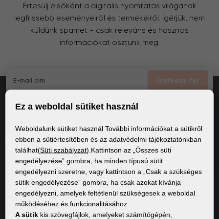
Értesülj elsőként a digitális nyomtatás világának
legfrissebb eseményeiről és termékeiről. Ígérjük, nem
küldünk spamet – csak releváns és hasznos
információkat osztunk meg.
Iratkozz fel
Ez a weboldal sütiket használ
Elfogadom
a GDPR általános feltételei
Weboldalunk sütiket használ További információkat a sütikről
ebben a sütiértesítőben és az adatvédelmi tájékoztatónkban
találhat(
Süti szabályzat
).Kattintson az „Összes süti
ÁLTALÁNOS INFORMÁCIÓK
engedélyezése” gombra, ha minden típusú sütit
engedélyezni szeretne, vagy kattintson a „Csak a szükséges
Adatvédelmi irányelvek
sütik engedélyezése” gombra, ha csak azokat kívánja
Sütiszabályzat
engedélyezni, amelyek feltétlenül szükségesek a weboldal
működéséhez és funkcionalitásához.
A sütik
kis szövegfájlok, amelyeket számítógépén,
TARTALOM