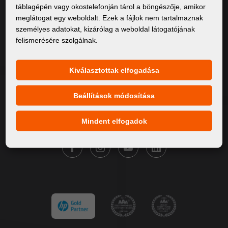
táblagépén vagy okostelefonján tárol a böngészője, amikor
Rólunk
meglátogat egy weboldalt. Ezek a fájlok nem tartalmaznak
személyes adatokat, kizárólag a weboldal látogatójának
Termékek
felismerésére szolgálnak.
Szervíz
Hírek
Kiválasztottak elfogadása
Márkáink
Beállítások módosítása
Kapcsolat
Mindent elfogadok
KÖVESSE A FORTUNA DIGITAL GROUP