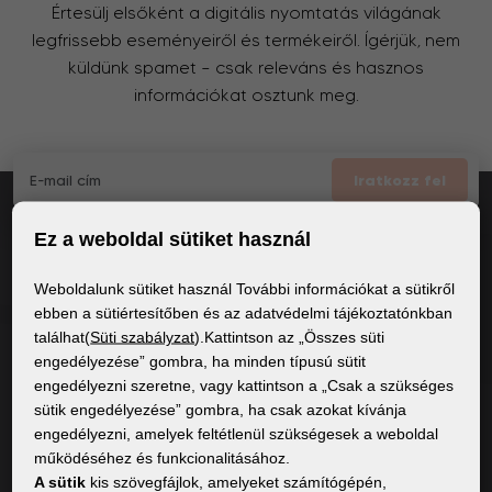
Értesülj elsőként a digitális nyomtatás világának
legfrissebb eseményeiről és termékeiről. Ígérjük, nem
küldünk spamet – csak releváns és hasznos
információkat osztunk meg.
Iratkozz fel
Ez a weboldal sütiket használ
Elfogadom
a GDPR általános feltételei
Weboldalunk sütiket használ További információkat a sütikről
ebben a sütiértesítőben és az adatvédelmi tájékoztatónkban
találhat(
Süti szabályzat
).Kattintson az „Összes süti
ÁLTALÁNOS INFORMÁCIÓK
engedélyezése” gombra, ha minden típusú sütit
engedélyezni szeretne, vagy kattintson a „Csak a szükséges
Adatvédelmi irányelvek
sütik engedélyezése” gombra, ha csak azokat kívánja
Sütiszabályzat
engedélyezni, amelyek feltétlenül szükségesek a weboldal
működéséhez és funkcionalitásához.
A sütik
kis szövegfájlok, amelyeket számítógépén,
TARTALOM