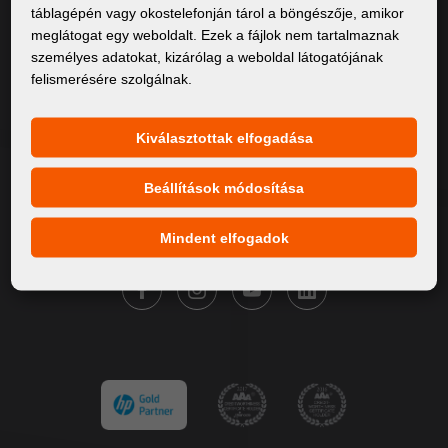
táblagépén vagy okostelefonján tárol a böngészője, amikor
Rólunk
meglátogat egy weboldalt. Ezek a fájlok nem tartalmaznak
személyes adatokat, kizárólag a weboldal látogatójának
Termékek
felismerésére szolgálnak.
Szervíz
Hírek
Kiválasztottak elfogadása
Márkáink
Beállítások módosítása
Kapcsolat
Mindent elfogadok
KÖVESSE A FORTUNA DIGITAL GROUP