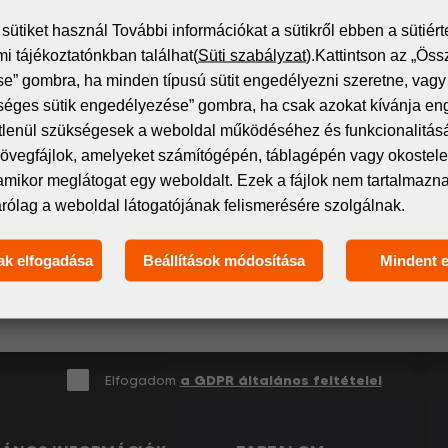
ütiket használ További információkat a sütikről ebben a sütiért
i tájékoztatónkban találhat(
Süti szabályzat
).Kattintson az „Öss
” gombra, ha minden típusú sütit engedélyezni szeretne, vagy 
séges sütik engedélyezése” gombra, ha csak azokat kívánja en
Iratkozz fel a hírlevélre!
étlenül szükségesek a weboldal működéséhez és funkcionalitás
övegfájlok, amelyeket számítógépén, táblagépén vagy okostelef
amikor meglátogat egy weboldalt. Ezek a fájlok nem tartalmaz
itális nyomtatás világának legfrissebb eseményeiről és t
árólag a weboldal látogatójának felismerésére szolgálnak.
 spamet – csak releváns és hasznos információkat oszt
ak elfogadása
Beállítások módosítása
Mindent 
Elfogadom
a GDPR általános feltételei