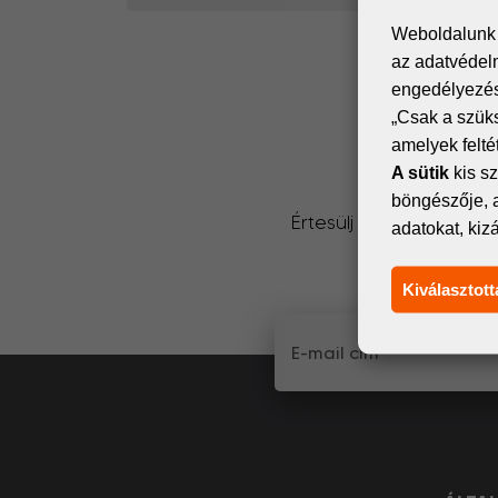
Weboldalunk s
az adatvédelm
engedélyezése
„Csak a szük
amelyek felt
A sütik
kis sz
böngészője, 
Értesülj elsőként a dig
adatokat, kiz
küldünk
Kiválasztott