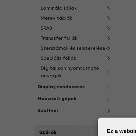
Lamináló fóliák
Merev táblák
SRA3
Transzfer fóliák
Szerszámok és felszerelések
Speciális fóliák
Digitálisan nyomtatható
anyagok
Display rendszerek
Használt gépek
Szoftver
Ez a webold
Szűrők